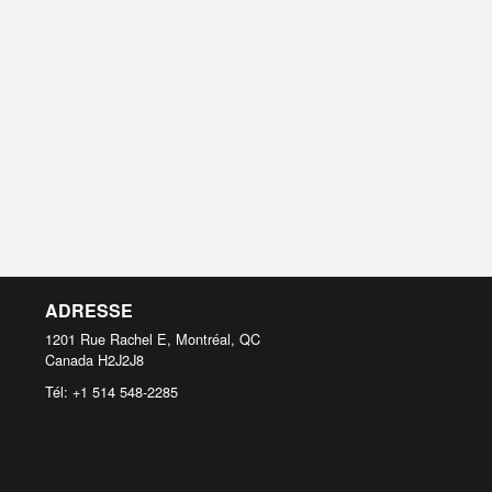
ADRESSE
1201 Rue Rachel E, Montréal, QC
Canada
H2J2J8
Tél:
+1 514 548-2285