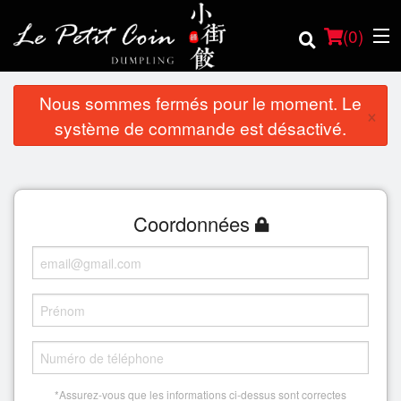
(
0
)
Nous sommes fermés pour le moment. Le
×
système de commande est désactivé.
Commander en ligne
Emplacement
Coordonnées
Français
Connection
Inscription
Panier (0)
*Assurez-vous que les informations ci-dessus sont correctes