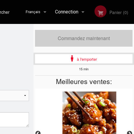
her
Connection
Panier (0)
Français
Inscription
English
Commandez maintenant
à l'emporter
Français
15 min
Meilleures ventes: