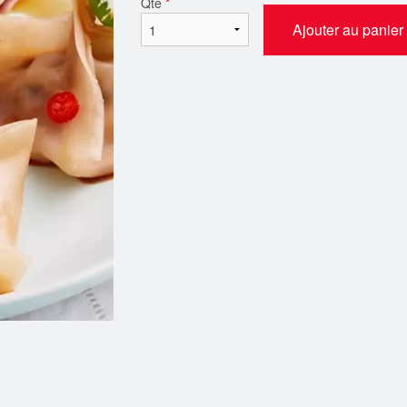
Qté
*
Ajouter au panier
mplings au porc et à la coriandre
38. Dumplings aux légume
$16.99
tofu
$16.99