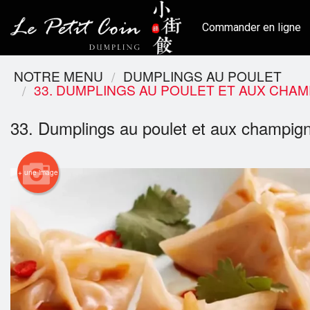
Commander en ligne
NOTRE MENU
DUMPLINGS AU POULET
33. DUMPLINGS AU POULET ET AUX CHAM
33. Dumplings au poulet et aux champign
+ une image