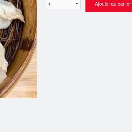
Ajouter au panier
Poulet à la sauce du Général Tao
39. Dumplings au c
$15.99
champigno
$16.99